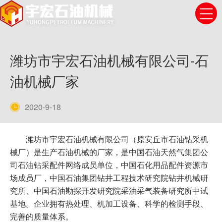
潍坊市宇宏石油机械有限公司-石
油机械厂家
2020-9-18
潍坊市宇宏石油机械有限公司（原安丘市石油钻采机
械厂）是生产石油机械的厂家，是中国石油天然气集团公
司石油钻采配件网络成员单位，中国石化用品配件资源市
场成员厂，中国石油集团钻井工程技术研究院钻井机械研
究所、中国石油勘探开发研究院采油采气装备研究所中试
基地。企业拥有热处理、机加工设备、科学的检测手段、
完善的质量体系。